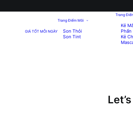
Trang Điể
Trang Điểm Môi
Kẻ Mắ
Son Thỏi
Phấn 
GIÁ TỐT MỖI NGÀY
Son Tint
Kẻ C
Masc
Let’