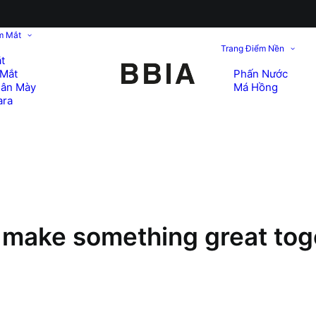
m Mắt
Trang Điểm Nền
t
Mắt
Phấn Nước
hân Mày
Má Hồng
ara
s make something great tog