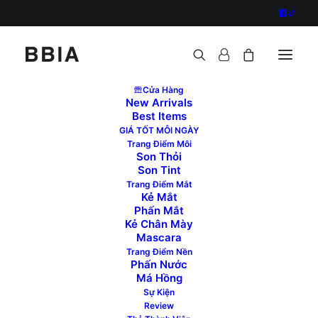
Cửa Hàng
New Arrivals
Best Items
GIÁ TỐT MỖI NGÀY
Trang Điểm Môi
Son Thỏi
Đăng nhập
Son Tint
Trang Điểm Mắt
Bắt
Kẻ Mắt
Tên tài khoản hoặc địa chỉ email
buộc
Phấn Mắt
Kẻ Chân Mày
Mascara
Trang Điểm Nền
Bắt
Mật khẩu
Phấn Nước
buộc
Má Hồng
Sự Kiện
Review