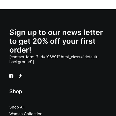
G
H
nhiều
Ố
I
biến
C
Ệ
thể.
L
N
À
T
Các
:
Ạ
tùy
2
I
chọn
3
L
Sign up to our news letter
có
0
À
thể
.
:
to get 20% off your first
0
1
được
0
7
chọn
order!
0
6
trên
₫
.
[contact-form-7 id="96891" html_class="default-
trang
.
0
background"]
sản
0
phẩm
0
₫
.
Shop
Shop All
Woman Collection