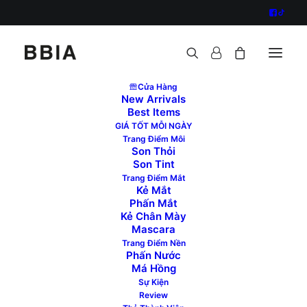
Cửa Hàng
New Arrivals
Best Items
GIÁ TỐT MỖI NGÀY
Trang Điểm Môi
Son Thỏi
Son Tint
Trang Điểm Mắt
Kẻ Mắt
Order Tracking
Phấn Mắt
Kẻ Chân Mày
Mascara
Để theo dõi đơn hàng, vui lòng nhập Mã đơn
Trang Điểm Nền
hàng của bạn vào ô bên dưới và nhấn nút
Phấn Nước
"Theo dõi". Mã này đã được cung cấp cho bạn
Má Hồng
trên biên nhận và trong email xác nhận mà bạn
Sự Kiện
Review
đã nhận được.