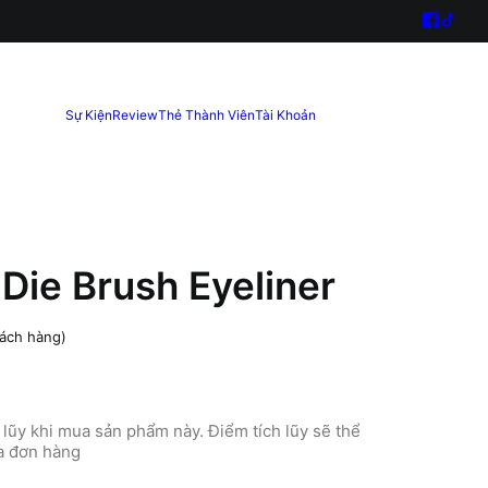
Sự Kiện
Review
Thẻ Thành Viên
Tài Khoản
Die Brush Eyeliner
ách hàng)
lũy khi mua sản phẩm này. Điểm tích lũy sẽ thể
ủa đơn hàng