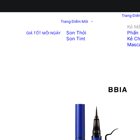
Trang Điể
Trang Điểm Môi
Kẻ Mắ
Son Thỏi
Phấn 
GIÁ TỐT MỖI NGÀY
Son Tint
Kẻ C
Masc
GIẢM
GIÁ!