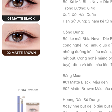
290.000₫.
là:
Bút Kẻ Mắt Bbia Never Die 
165.00
Trọng Lượng: 0.4g
Xuất Xứ: Hàn Quốc
Hạn Sử Dụng: 3 năm kể từ n
Công Dụng:
Bút kẻ mắt Bbia Never Die 
công nghệ Ink Tank, giúp đi
những đường kẻ siêu mảnh, 
nét bút. Công nghệ màng p
tuyệt đỉnh và bền màu lên đ
Bảng Màu:
#01 Matte Black: Màu đen
#02 Matte Brown: Màu nâu 
Hướng Dẫn Sử Dụng:
Xoay nhẹ bút để lộ đầu bút 