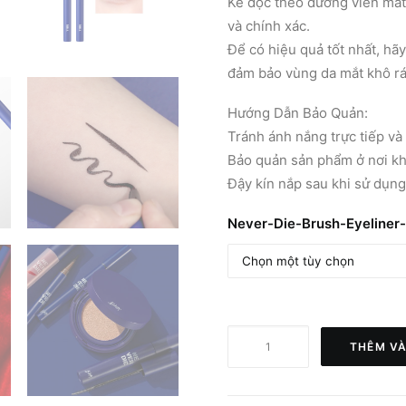
Kẻ dọc theo đường viền mắt 
và chính xác.
Để có hiệu quả tốt nhất, hã
đảm bảo vùng da mắt khô rá
Hướng Dẫn Bảo Quản:
Tránh ánh nắng trực tiếp và 
Bảo quản sản phẩm ở nơi kh
Đậy kín nắp sau khi sử dụng
Never-Die-Brush-Eyeliner-
BBIA
THÊM VÀ
Never
Die