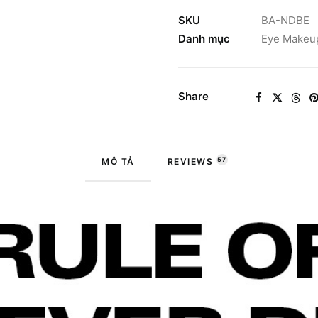
Brush
Eyeliner
SKU
BA-NDBE
số
Danh mục
Eye Makeu
lượng
Share
57
MÔ TẢ
REVIEWS 