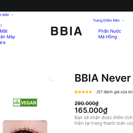
m Mắt
Trang Điểm Nền
t
Mắt
Phấn Nước
hân Mày
Má Hồng
ara
BBIA Never 
(
57
đánh giá của kh
5.00
57
trên
5 dựa
290.000
₫
trên
đánh
Giá
Giá
165.000
₫
giá
gốc
hiện
Bạn sẽ nhận được điểm tích 
hiện tại trang thanh toán c
là:
tại