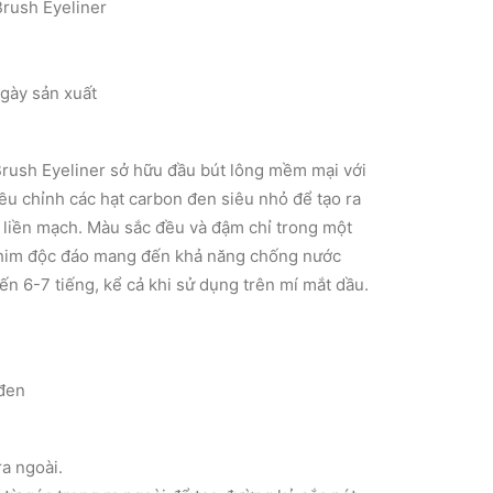
Brush Eyeliner
0₫.
gày sản xuất
Brush Eyeliner sở hữu đầu bút lông mềm mại với
ều chỉnh các hạt carbon đen siêu nhỏ để tạo ra
liền mạch. Màu sắc đều và đậm chỉ trong một
him độc đáo mang đến khả năng chống nước
ến 6-7 tiếng, kể cả khi sử dụng trên mí mắt dầu.
đen
ra ngoài.