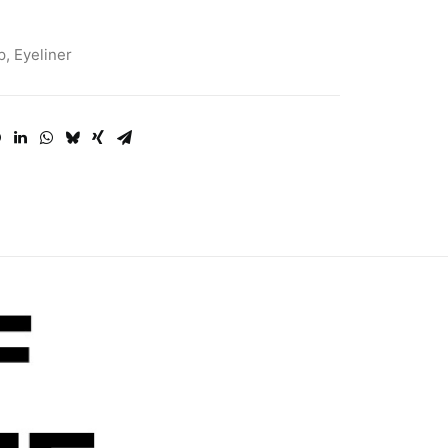
p
,
Eyeliner