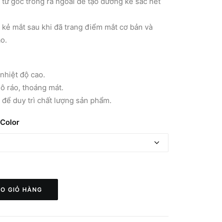
từ góc trong ra ngoài để tạo đường kẻ sắc nét
y kẻ mắt sau khi đã trang điểm mắt cơ bản và
o.
nhiệt độ cao.
ô ráo, thoáng mát.
 để duy trì chất lượng sản phẩm.
Color
O GIỎ HÀNG