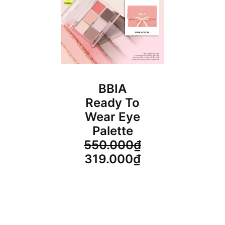
BBIA
Ready To
Wear Eye
Palette
550.000
₫
Giá
Giá
319.000
₫
gốc
hiện
là:
tại
550.000₫.
là:
319.000₫.