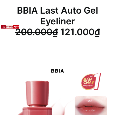
BBIA Last Auto Gel
Eyeliner
Giá
Giá
200.000
₫
121.000
₫
gốc
hiệ
là:
tại
200.000₫.
là:
121