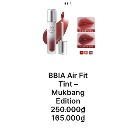
BBIA Air Fit
Tint –
Mukbang
Edition
250.000
₫
Giá
Giá
165.000
₫
gốc
hiện
là:
tại