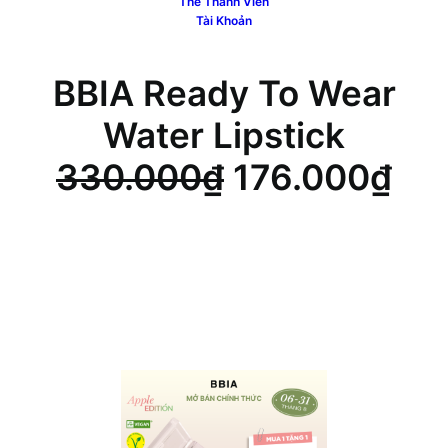
Thẻ Thành Viên
Tài Khoản
BBIA Ready To Wear
Water Lipstick
Giá
Giá
330.000
₫
176.000
₫
gốc
hiệ
là:
tại
330.000₫.
là:
176