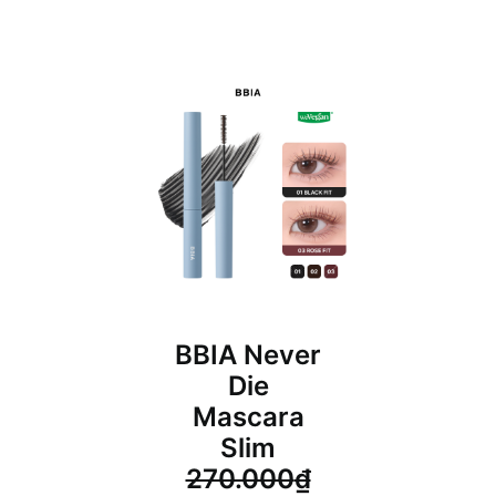
20
BBIA Never
Die
Mascara
Slim
270.000
₫