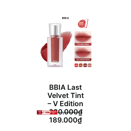
15
BBIA Last
Velvet Tint
– V Edition
320.000
₫
Giá
Giá
189.000
₫
gốc
hiện