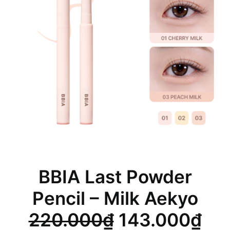
BBIA Last Powder
Pencil – Milk Aekyo
Giá
Giá
220.000
₫
143.000
₫