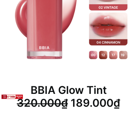
BBIA Glow Tint
Giá
Giá
320.000
₫
189.000
₫
gốc
hiệ
là:
tại