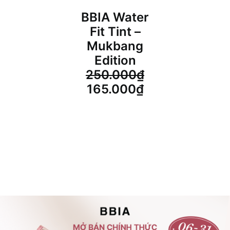
BBIA Water
Fit Tint –
Mukbang
Edition
250.000
₫
Giá
Giá
165.000
₫
gốc
hiện
là:
tại
250.000₫.
là:
165.000₫.