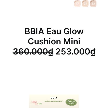
BBIA Eau Glow
Cushion Mini
Giá
Gi
360.000
₫
253.000
₫
gốc
hi
là:
tại
360.000₫.
là:
25