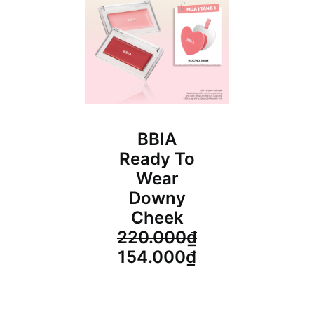
BBIA
Ready To
Wear
Downy
Cheek
220.000
₫
Giá
Giá
154.000
₫
gốc
hiện
là:
tại