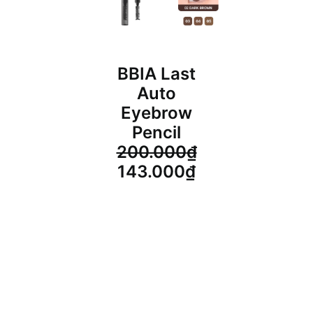
BBIA Last
Auto
Eyebrow
Pencil
200.000
₫
Giá
Giá
143.000
₫
gốc
hiện
là:
tại
200.000₫.
là:
143.000₫.