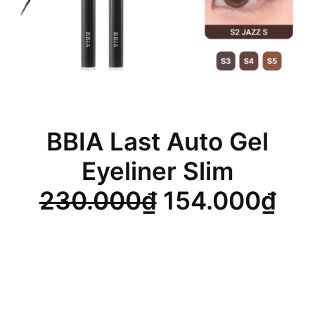
BBIA Last Auto Gel
Eyeliner Slim
Giá
Giá
230.000
₫
154.000
₫
gốc
hiệ
là:
tại
230.000₫.
là: