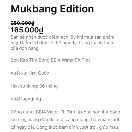
Mukbang Edition
250.000
₫
Giá
Giá
165.000
₫
gốc
hiện
Bạn sẽ nhận được điểm tích lũy khi mua sản phẩm
này. Điểm tích lũy sẽ thể hiện tại trang thanh toán
là:
tại
của đơn hàng
250.000₫.
là:
Son Kẹo Tint Bóng BBIA Water Fit Tint
165.000₫.
Xuất xứ: Hàn Quốc
Hạn sử dụng: 36 tháng
Khối lượng: 4g
Công dụng: BBIA Water Fit Tint là dòng son tint bóng
lâu trôi, mang đến đôi môi căng mọng, bền màu suốt
cả ngày dài. Công thức bám dính vượt trội, giúp màu