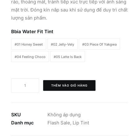
ráo, thoáng mát, tránh tiếp xúc trực tiếp với ánh sáng
mặt trời. Đóng kín nắp sau khi sử dụng để duy trì chất
lượng sản phẩm.
Bbia Water Fit Tint
#01 Honey Sweet
#02 Jelly-Vely
#03 Piece Of Yakgwa
#04 Feeling Choco
#05 Latte Is Back
BBIA
THÊM VÀO GIỎ HÀNG
Water
Fit
Tint
-
SKU
Không áp dụng
Mukbang
Danh mục
Flash Sale
,
Lip Tint
Edition
số