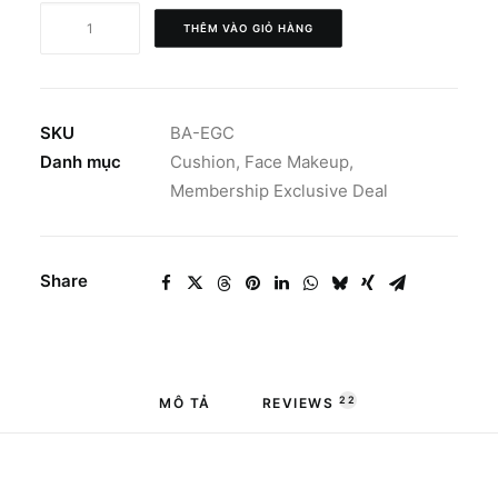
BBIA
THÊM VÀO GIỎ HÀNG
Eau
Glow
Cushion
số
SKU
BA-EGC
lượng
Danh mục
Cushion
,
Face Makeup
,
Membership Exclusive Deal
Share
22
MÔ TẢ
REVIEWS 