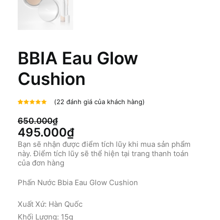
BBIA Eau Glow
Cushion
(
22
đánh giá của khách hàng)
5.00
22
trên
5 dựa
650.000
₫
trên
đánh
Giá
Giá
495.000
₫
giá
gốc
hiện
Bạn sẽ nhận được điểm tích lũy khi mua sản phẩm
này. Điểm tích lũy sẽ thể hiện tại trang thanh toán
là:
tại
của đơn hàng
650.000₫.
là:
Phấn Nước Bbia Eau Glow Cushion
495.000₫.
Xuất Xứ: Hàn Quốc
Khối Lượng: 15g