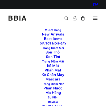
Cửa Hàng
New Arrivals
Best Items
GIÁ TỐT MỖI NGÀY
Address
Trang Điểm Môi
Son Thỏi
Son Tint
Trang Điểm Mắt
Số 20 Đường số 1 Khu Đô thị mới Him Lam, P.Tân
Kẻ Mắt
Phấn Mắt
Hưng, Q.7, TPHCM
Kẻ Chân Mày
Mascara
Trang Điểm Nền
Phấn Nước
Má Hồng
Sự Kiện
Review