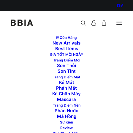
Cửa Hàng
New Arrivals
Best Items
GIÁ TỐT MỖI NGÀY
Trang Điểm Môi
Son Thỏi
Son Tint
Trang Điểm Mắt
Kẻ Mắt
Phấn Mắt
Kẻ Chân Mày
Mascara
Trang Điểm Nền
Phấn Nước
Má Hồng
Phone Number
Sự Kiện
Review
028 62740330