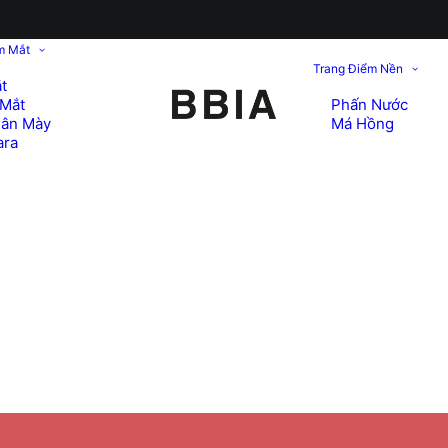
m Mắt
Trang Điểm Nền
t
Mắt
Phấn Nước
hân Mày
Má Hồng
ara