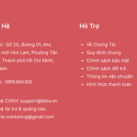
n Hệ
Hỗ Trợ
hỉ : Số 20, đường 01, khu
Về Chúng Tôi
ị mới Him Lam, Phường Tân
Quy định chung
 Thành phố Hồ Chí Minh,
Chính sách bảo mật
Nam
Chính sách đổi trả
Thông tin vận chuyển
e : 0909.654.650
Hình thức thanh toán
hệ CSKH: support@bbia.vn
hệ tài trợ & quảng cáo:
one.marketing@gmail.com