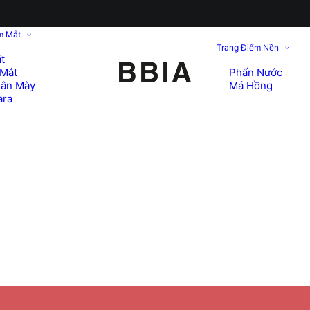
m Mắt
Trang Điểm Nền
t
Mắt
Phấn Nước
hân Mày
Má Hồng
ara