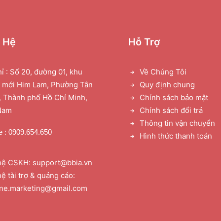
n Hệ
Hỗ Trợ
hỉ : Số 20, đường 01, khu
Về Chúng Tôi
ị mới Him Lam, Phường Tân
Quy định chung
 Thành phố Hồ Chí Minh,
Chính sách bảo mật
Nam
Chính sách đổi trả
Thông tin vận chuyển
e : 0909.654.650
Hình thức thanh toán
hệ CSKH: support@bbia.vn
hệ tài trợ & quảng cáo:
one.marketing@gmail.com