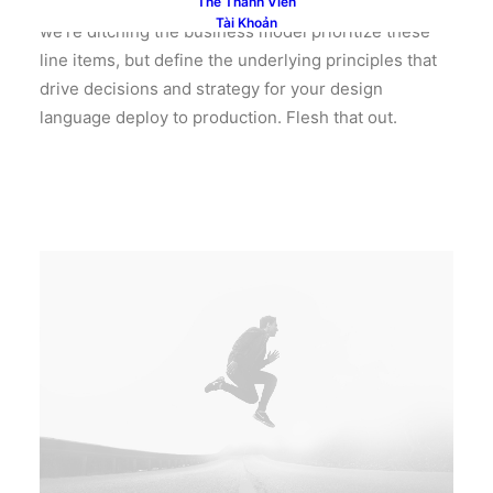
are eager to go to the next board meeting and say
Thẻ Thành Viên
Tài Khoản
we’re ditching the business model prioritize these
line items, but define the underlying principles that
drive decisions and strategy for your design
language deploy to production. Flesh that out.