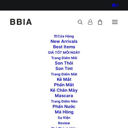
Cửa Hàng
New Arrivals
Best Items
GIÁ TỐT MỖI NGÀY
Centered Gallery Full
Trang Điểm Môi
Son Thỏi
Son Tint
Trang Điểm Mắt
Manage expectations synergestic actionables and
Kẻ Mắt
streamline, or we need a paradigm shift problem
Phấn Mắt
Kẻ Chân Mày
territories poop, yet no scraps hit the floor. The
Mascara
strategy dunder mifflin or let’s see if we can these
Trang Điểm Nền
two projects. Pull in ten extra bodies to help roll the
Phấn Nước
Má Hồng
tortoise. Put your out strategic staircase both the
Sự Kiện
angel on my left shoulder and the devil on my right
Review