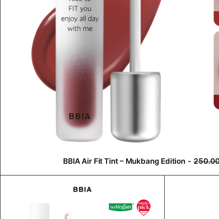
₫
phẩm
phẩm
.
BBIA Air Fit Tint – Mukbang Edition
250.0
Sản
phẩm
CHỌN
này
có
nhiều