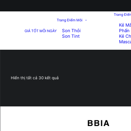
Trang Điể
Trang Điểm Môi
Kẻ Mắ
Son Thỏi
Phấn 
GIÁ TỐT MỖI NGÀY
Son Tint
Kẻ C
Masc
Đã
Hiển thị tất cả 30 kết quả
sắp
xếp
theo
mới
nhất