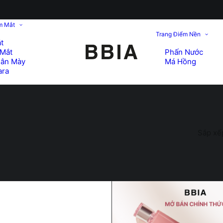
m Mắt
Trang Điểm Nền
t
Mắt
Phấn Nước
hân Mày
Má Hồng
ara
Sắp xế