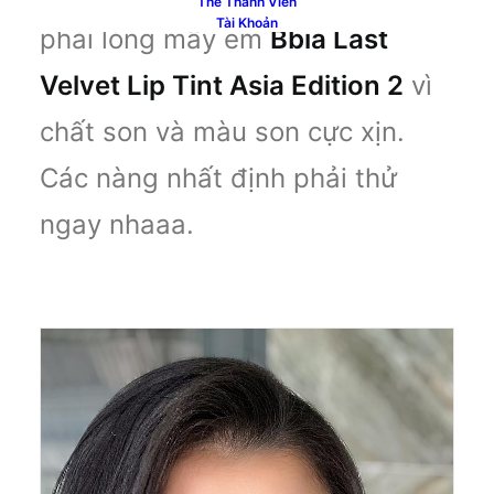
Thẻ Thành Viên
Tài Khoản
phải lòng mấy em
Bbia Last
Velvet Lip Tint Asia Edition 2
vì
chất son và màu son cực xịn.
Các nàng nhất định phải thử
ngay nhaaa.