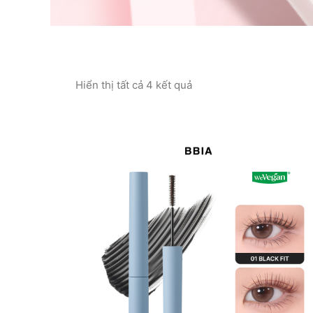
Hiển thị tất cả 4 kết quả
Đã
sắp
xếp
theo
GIẢM GIÁ!
mới
nhất