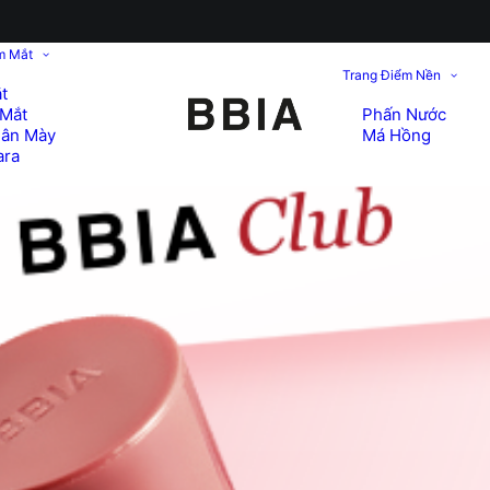
m Mắt
Trang Điểm Nền
t
Mắt
Phấn Nước
hân Mày
Má Hồng
ara