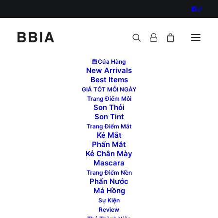
Cửa Hàng
New Arrivals
Best Items
GIÁ TỐT MỖI NGÀY
Trang Điểm Môi
Son Thỏi
Son Tint
Trang Điểm Mắt
Kẻ Mắt
Phấn Mắt
Kẻ Chân Mày
Mascara
Trang Điểm Nền
Phấn Nước
Má Hồng
Sự Kiện
01.08 – 15.08: ƯU ĐÃI THÀNH VIÊN
Review