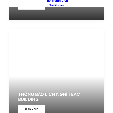
Thẻ Thành Viên
Tài Khoản
READ MORE
THÔNG BÁO LỊCH NGHỈ TEAM
BUILDING
READ MORE