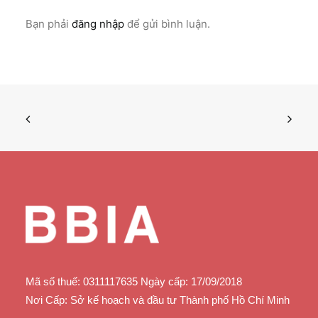
có
thể
Bạn phải
đăng nhập
để gửi bình luận.
được
chọn
trên
trang
sản
phẩm
Mã số thuế: 0311117635 Ngày cấp: 17/09/2018
Nơi Cấp: Sở kế hoạch và đầu tư Thành phố Hồ Chí Minh