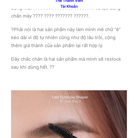
Thẻ Thành Viên
Tài Khoản
bọng mắt ???? ???? ???? ??? ???????? và tạo dáng
chân mày ???? ???? ??????? ??????.
?Phải nói là hai sản phẩm này làm mình mê chữ “ê”
kéo dài vì độ tự nhiên cũng như độ lâu trôi, cộng
thêm giá thành của sản phẩm lại rất hợp lý.
Đây chắc chắn là hai sản phẩm mà mình sẽ restock
sau khi dùng hết. ??