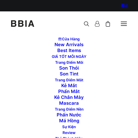
Cửa Hàng
New Arrivals
Best Items
GIÁ TỐT MỖI NGÀY
ĐÔI MẮT – LÔNG MÀY
Trang Điểm Môi
Son Thỏi
DUYÊN DÁNG CÙNG
Son Tint
Trang Điểm Mắt
Kẻ Mắt
BBIA
Phấn Mắt
Kẻ Chân Mày
Mascara
? Dạo gần đây, các kiểu Makeup Bọng Mắt và Tạo
Trang Điểm Nền
Shape Chân Mày Shape Đứng đang rất thịnh hành,
Phấn Nước
Má Hồng
nên mình không thể đợi thêm chút nào để đu trend.
Sự Kiện
Tiếc là chưa có sản phẩm nào khiến mình ưng ý thật
Review
sự cho đến khi mình khám phá ra hai sản phẩm kẻ