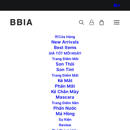
Cửa Hàng
New Arrivals
Best Items
GIÁ TỐT MỖI NGÀY
Trang Điểm Môi
Son Thỏi
Son Tint
Trang Điểm Mắt
Kẻ Mắt
Phấn Mắt
Kẻ Chân Mày
Mascara
Trang Điểm Nền
Phấn Nước
Má Hồng
Sự Kiện
Bbia Last Velvet Lip Tint - Ver Asia | Swatch
Review