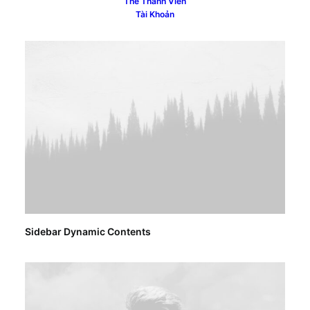
Thẻ Thành Viên
Centered Page Builder Dynamic
Tài Khoản
Sidebar Dynamic Contents