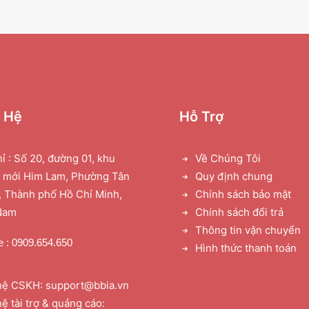
n Hệ
Hỗ Trợ
hỉ : Số 20, đường 01, khu
Về Chúng Tôi
ị mới Him Lam, Phường Tân
Quy định chung
 Thành phố Hồ Chí Minh,
Chính sách bảo mật
Nam
Chính sách đổi trả
Thông tin vận chuyển
e : 0909.654.650
Hình thức thanh toán
hệ CSKH: support@bbia.vn
hệ tài trợ & quảng cáo: