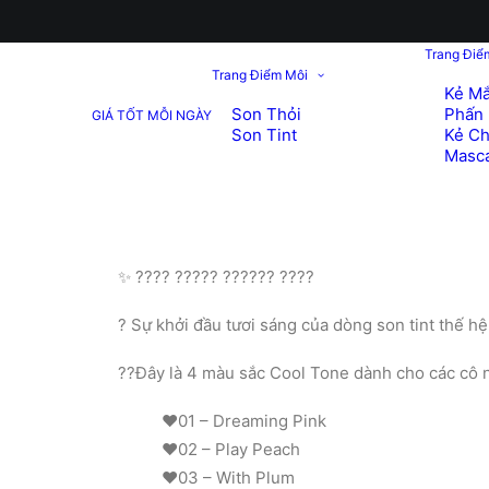
Trang Điể
Trang Điểm Môi
Kẻ Mắ
Son Thỏi
Phấn 
GIÁ TỐT MỖI NGÀY
Son Tint
Kẻ C
Masc
✨ ???? ????? ?????? ????
? Sự khởi đầu tươi sáng của dòng son tint thế
?️‍?Đây là 4 màu sắc Cool Tone dành cho các cô 
❤️01 – Dreaming Pink
❤️02 – Play Peach
❤️03 – With Plum