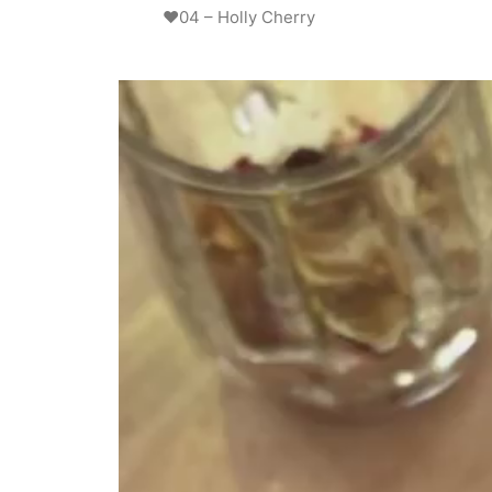
❤️04 – Holly Cherry