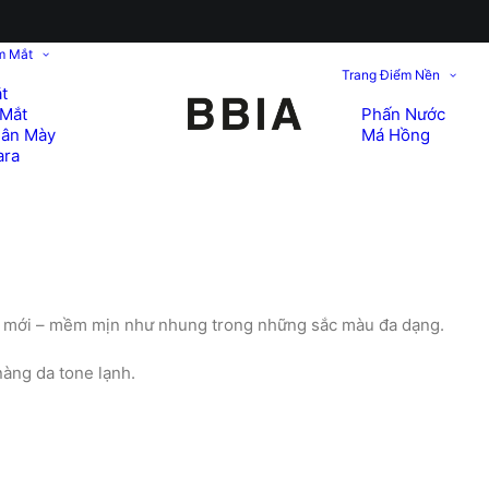
m Mắt
Trang Điểm Nền
t
Mắt
Phấn Nước
hân Mày
Má Hồng
ara
 hệ mới – mềm mịn như nhung trong những sắc màu đa dạng.
nàng da tone lạnh.