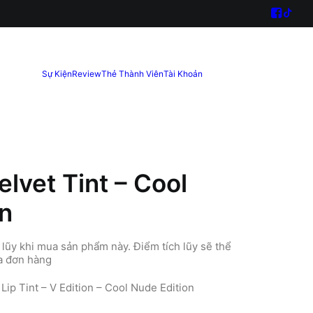
Sự Kiện
Review
Thẻ Thành Viên
Tài Khoản
elvet Tint – Cool
on
lũy khi mua sản phẩm này. Điểm tích lũy sẽ thể
ủa đơn hàng
Lip Tint – V Edition – Cool Nude Edition