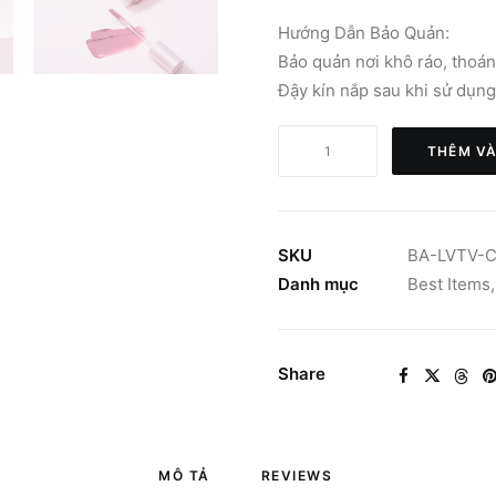
Hướng Dẫn Bảo Quản:
Bảo quản nơi khô ráo, thoán
Đậy kín nắp sau khi sử dụng
BBIA
THÊM VÀ
Last
Velvet
Tint
-
SKU
BA-LVTV-
Cool
Danh mục
Best Items
Nude
Edition
số
Share
lượng
MÔ TẢ
REVIEWS 