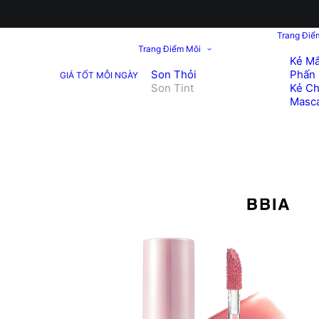
Trang Điể
Trang Điểm Môi
Kẻ Mắ
Son Thỏi
Phấn 
GIÁ TỐT MỖI NGÀY
Son Tint
Kẻ C
Masc