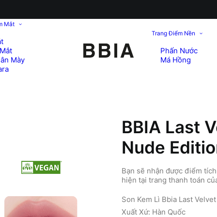
m Mắt
Trang Điểm Nền
t
Mắt
Phấn Nước
hân Mày
Má Hồng
ara
BBIA Last V
Nude Editi
Bạn sẽ nhận được điểm tích 
hiện tại trang thanh toán c
Son Kem Lì Bbia Last Velvet 
Xuất Xứ: Hàn Quốc