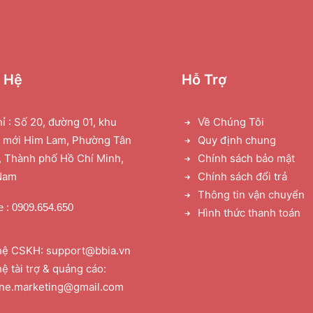
n Hệ
Hỗ Trợ
hỉ : Số 20, đường 01, khu
Về Chúng Tôi
ị mới Him Lam, Phường Tân
Quy định chung
 Thành phố Hồ Chí Minh,
Chính sách bảo mật
Nam
Chính sách đổi trả
Thông tin vận chuyển
e : 0909.654.650
Hình thức thanh toán
hệ CSKH: support@bbia.vn
hệ tài trợ & quảng cáo:
one.marketing@gmail.com