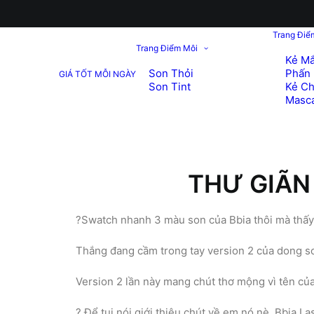
Trang Điể
Trang Điểm Môi
Kẻ Mắ
Son Thỏi
Phấn 
GIÁ TỐT MỖI NGÀY
Son Tint
Kẻ C
Masc
THƯ GIÃN
?Swatch nhanh 3 màu son của Bbia thôi mà thấy 
Thắng đang cầm trong tay version 2 của dong so
Version 2 lần này mang chút thơ mộng vì tên của n
? Để tui nói giới thiệu chút về em nó nè, Bbia 