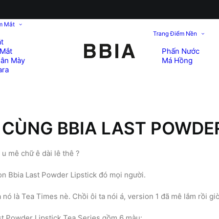
m Mắt
Trang Điểm Nền
t
Mắt
Phấn Nước
hân Mày
Má Hồng
ara
 CÙNG BBIA LAST POWDER
u mê chữ ê dài lê thê ?
n Bbia Last Powder Lipstick đó mọi người.
ó là Tea Times nè. Chồi ôi ta nói á, version 1 đã mê lắm rồi giờ 
Last Powder Lipstick Tea Series gồm 6 màu: