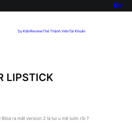
Sự Kiện
Review
Thẻ Thành Viên
Tài Khoản
 LIPSTICK
Bbia ra mắt version 2 là tui u mê luôn rồi ?