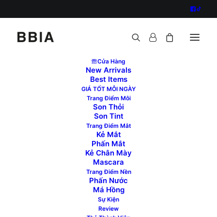
Cửa Hàng
New Arrivals
✨Thời tiết này làm gì cũng thích nhưng thích nhất là
Best Items
GIÁ TỐT MỖI NGÀY
được tô vẽ đôi tay cùng ???? ????? ?? ???? ????
Trang Điểm Môi
????? ?
Son Thỏi
Son Tint
Trang Điểm Mắt
Kẻ Mắt
Phấn Mắt
Kẻ Chân Mày
Mascara
Trang Điểm Nền
Phấn Nước
Má Hồng
Sự Kiện
Review