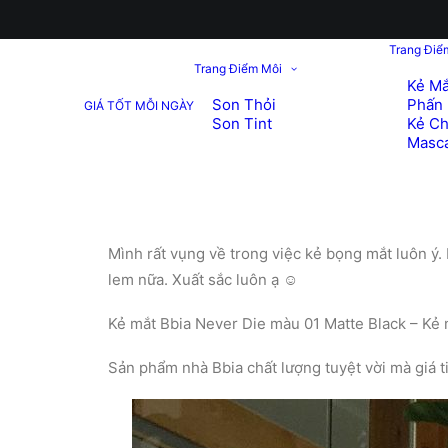
Trang Điể
Trang Điểm Môi
Kẻ Mắ
Son Thỏi
Phấn 
GIÁ TỐT MỖI NGÀY
Son Tint
Kẻ C
Masc
Mình rất vụng về trong việc kẻ bọng mắt luôn ý.
lem nữa. Xuất sắc luôn ạ ☺️
Kẻ mắt Bbia Never Die màu 01 Matte Black – Kẻ
Sản phẩm nhà Bbia chất lượng tuyệt vời mà giá ti