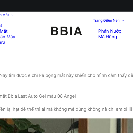
m Mắt
Trang Điểm Nền
t
Mắt
Phấn Nước
hân Mày
Má Hồng
ara
 Nay tìm được e chì kẻ bọng mắt này khiến cho mình cảm thấy dễ d
 mắt Bbia Last Auto Gel màu 08 Angel
ền lại hạt dẻ thế thì ai mà không mê đúng không nè chị em ơiiiii