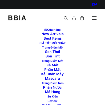
Cửa Hàng
New Arrivals
Best Items
Bạn Khánh Vy đã dùng 4 màu
GIÁ TỐT MỖI NGÀY
Trang Điểm Môi
mắt đơn giản của nhà Bbia để
Son Thỏi
Son Tint
đánh ra tone San Hô nhẹ nhàng
Trang Điểm Mắt
Kẻ Mắt
và xinh đẹp. Những hộp phấn
Phấn Mắt
Kẻ Chân Mày
cực kỳ nhỏ gọn và rất dễ mang
Mascara
Trang Điểm Nền
Phấn Nước
theo khi đi du lịch nha các bạn ơi
Má Hồng
Sự Kiện
!!!
Review