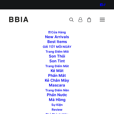
Cửa Hàng
New Arrivals
Best Items
? 4 thỏi son cho nàng Warm Tone ?
GIÁ TỐT MỖI NGÀY
Trang Điểm Môi
-“Packaging nhỏ gọn trông xinh ghê nhưng chứa
Son Thỏi
nhiều son cực.”
Son Tint
Trang Điểm Mắt
-“chất son có dưỡng nên mềm mịn không gây khô
Kẻ Mắt
môi, để lại lớp finish mịn lì, không tạo rãnh môi.”
Phấn Mắt
Kẻ Chân Mày
Đây là những điều mà cô nàng Thảo Uyên yêu thích
Mascara
khi trải nghiệm dòng son
BBIA Sheer Velvet Tint –
Trang Điểm Nền
Warm Tone
của nhà BBIA. Còn các bạn thì sao?
Phấn Nước
Má Hồng
Sự Kiện
Review