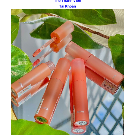
Thẻ Thành Viên
Tài Khoản